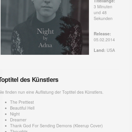
Titellänge:
3 Minuten
und 48
Sekunden
Release:
05.02.2014
Land:
USA
Toptitel des Künstlers
ie finden nun eine Auflistung der Toptitel des Künstlers.
The Prettiest
Beautiful Hell
Night
Dreamer
Thank God For Sending Demons (Kleerup Cover)
Thoughts