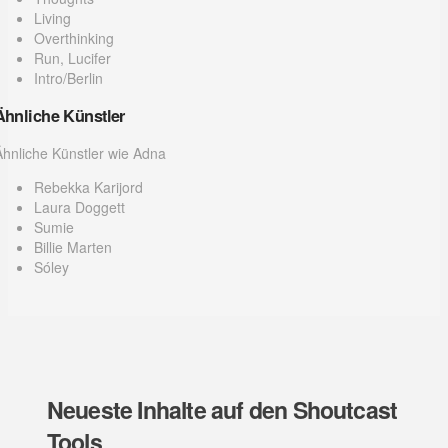
Living
Overthinking
Run, Lucifer
Intro/Berlin
Ähnliche Künstler
Ähnliche Künstler wie Adna
Rebekka Karijord
Laura Doggett
Sumie
Billie Marten
Sóley
Neueste Inhalte auf den Shoutcast
Tools