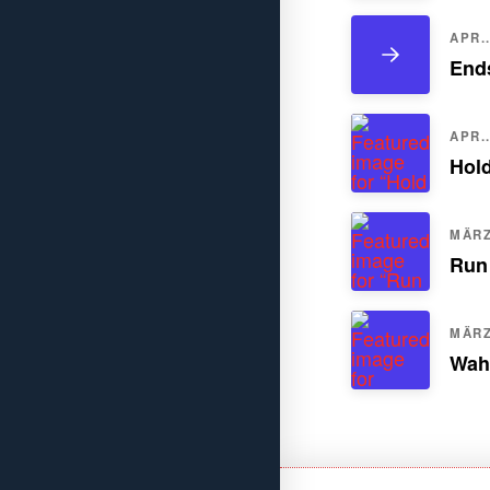
APR..
Ends
APR..
Hol
MÄRZ.
Run
MÄRZ.
Wah