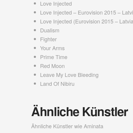
Love Injected
Love Injected – Eurovision 2015 – Latv
Love Injected (Eurovision 2015 – Latvi
Dualism
Fighter
Your Arms
Prime Time
Red Moon
Leave My Love Bleeding
Land Of Nibiru
Ähnliche Künstler
Ähnliche Künstler wie Aminata