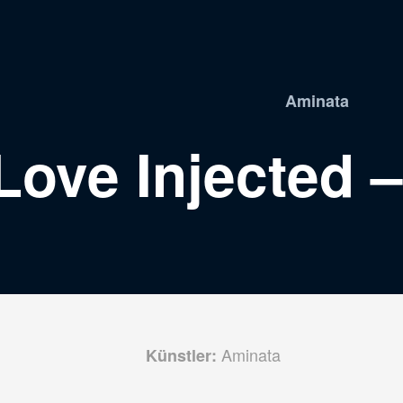
Aminata
Love Injected 
Aminata
Künstler: