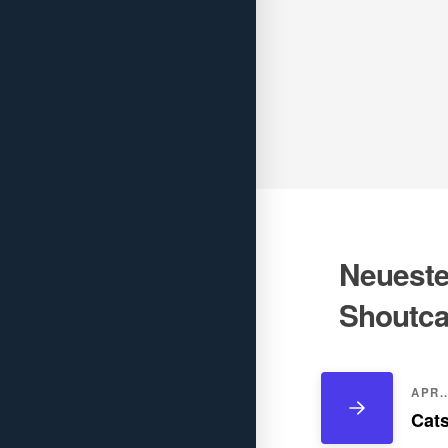
Neueste 
Shoutca
APR..
Cats