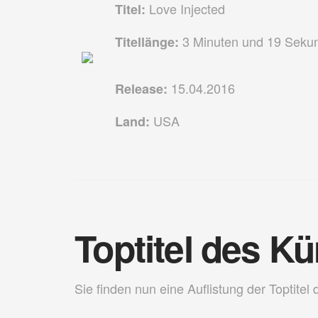
Love Injected
Titel:
3 Minuten und 19 Seku
Titellänge:
15.04.2016
Release:
USA
Land:
Toptitel des Kü
Sie finden nun eine Auflistung der Toptitel 