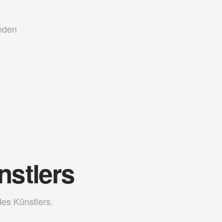
nden
nstlers
des Künstlers.