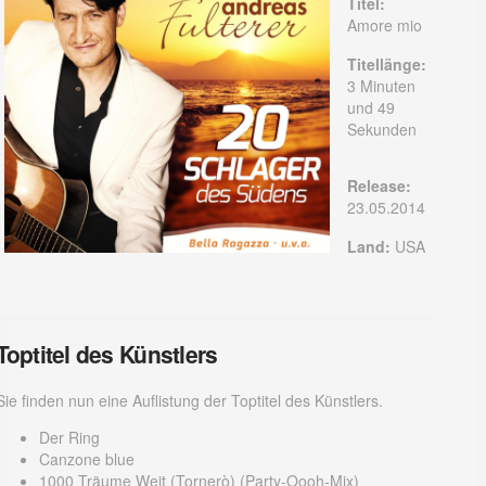
Titel:
Amore mio
Titellänge:
3 Minuten
und 49
Sekunden
Release:
23.05.2014
Land:
USA
Toptitel des Künstlers
Sie finden nun eine Auflistung der Toptitel des Künstlers.
Der Ring
Canzone blue
1000 Träume Weit (Tornerò) (Party-Oooh-Mix)