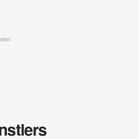
nden
nstlers