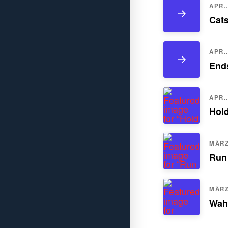
APR..
Cats
APR..
Ends
APR..
Hol
MÄRZ.
Run
MÄRZ.
Wah