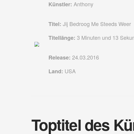
Anthony
Künstler:
Jij Bedroog Me Steeds Weer
Titel:
3 Minuten und 13 Seku
Titellänge:
24.03.2016
Release:
USA
Land:
Toptitel des Kü