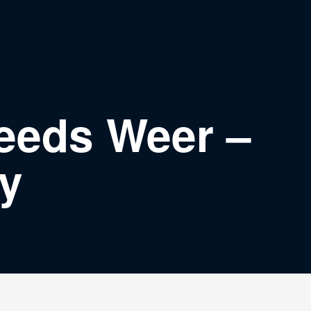
teeds Weer –
y