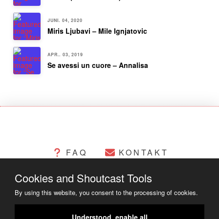
JUNI. 04, 2020
Miris Ljubavi – Mile Ignjatovic
APR.. 03, 2019
Se avessi un cuore – Annalisa
FAQ
KONTAKT
Cookies and Shoutcast Tools
CHANGELOG
COOKIES
By using this website, you consent to the processing of cookies.
RECHTLICHES
Understood, enable all