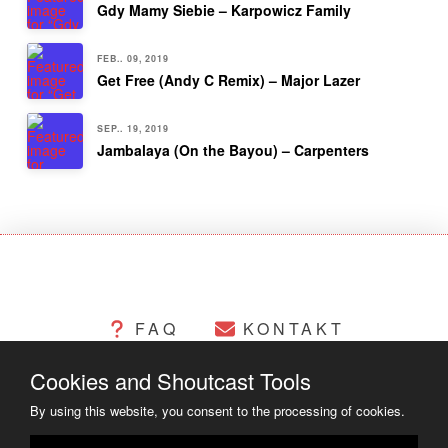
Gdy Mamy Siebie – Karpowicz Family
FEB.. 09, 2019
Get Free (Andy C Remix) – Major Lazer
SEP.. 19, 2019
Jambalaya (On the Bayou) – Carpenters
FAQ
KONTAKT
Cookies and Shoutcast Tools
CHANGELOG
COOKIES
By using this website, you consent to the processing of cookies.