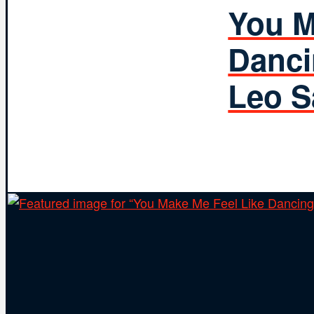
You M
Danci
Leo S