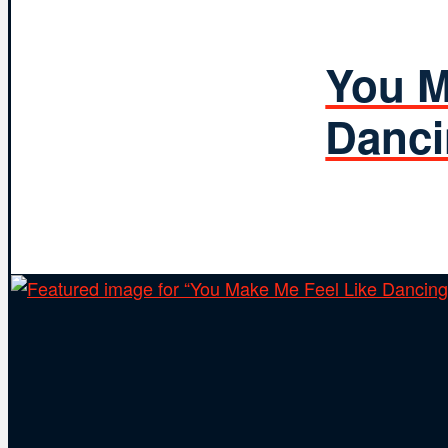
You M
Danci