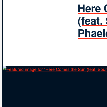
Here 
(feat
Phael