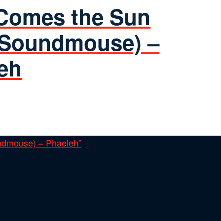
Comes the Sun
. Soundmouse) –
eh