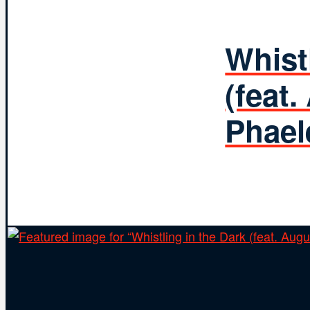
Whist
(feat
Phael