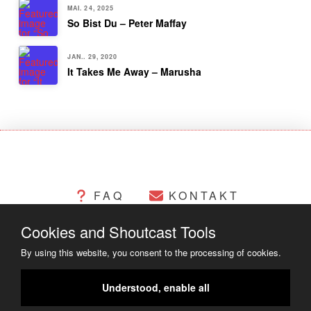
MAI. 24, 2025
So Bist Du – Peter Maffay
JAN.. 29, 2020
It Takes Me Away – Marusha
FAQ
KONTAKT
Cookies and Shoutcast Tools
CHANGELOG
COOKIES
By using this website, you consent to the processing of cookies.
RECHTLICHES
Understood, enable all