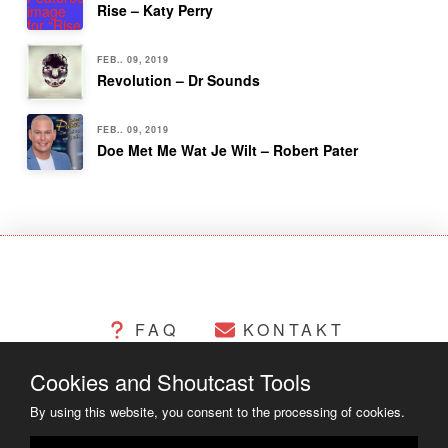
Rise – Katy Perry
FEB.. 09, 2019
Revolution – Dr Sounds
FEB.. 09, 2019
Doe Met Me Wat Je Wilt – Robert Pater
FAQ
KONTAKT
Cookies and Shoutcast Tools
CHANGELOG
COOKIES
By using this website, you consent to the processing of cookies.