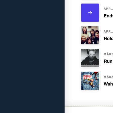
APR..
Ends
APR..
Hol
MÄRZ.
Run
MÄRZ.
Wah