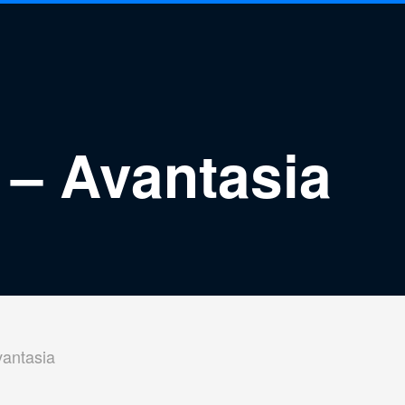
 – Avantasia
antasia