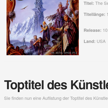
The Se
Titel:
1
Titellänge:
10
Release:
USA
Land:
Toptitel des Künstl
Sie finden nun eine Auflistung der Toptitel des Künstle