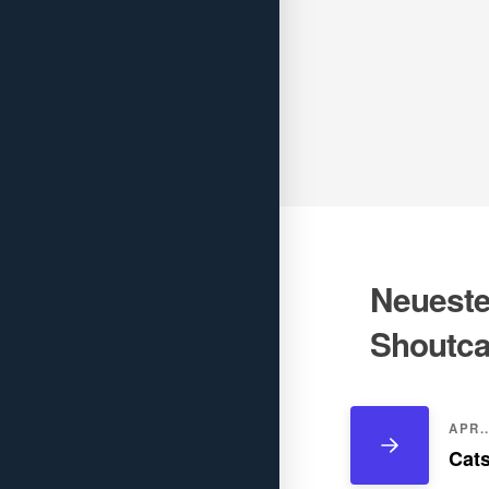
Neueste 
Shoutca
APR..
Cats