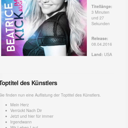
Titellänge:
3 Minuten
und 27
Sekunden
Release:
08.04.2016
Land:
USA
Toptitel des Künstlers
Sie finden nun eine Auflistung der Toptitel des Künstlers.
Mein Herz
Verrückt Nach Dir
Jetzt und hier für immer
Irgendwann
Wir Leben Laut