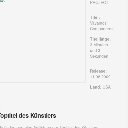
PROJECT
Titel:
Vayamos
Companeros
Titellänge:
3 Minuten
und 3
Sekunden
Release:
11.08.2009
Land:
USA
Toptitel des Künstlers
ie finden nun eine Auflistung der Toptitel des Künstlers.