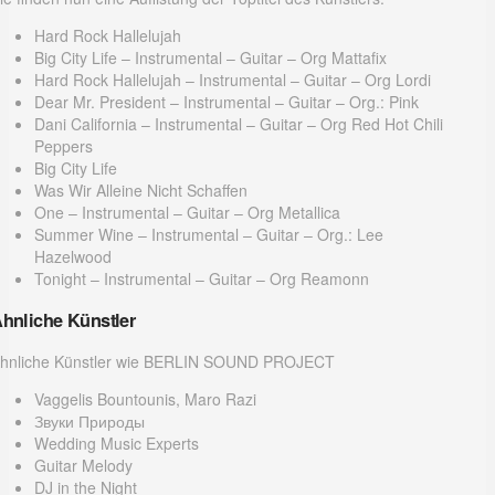
Hard Rock Hallelujah
Big City Life – Instrumental – Guitar – Org Mattafix
Hard Rock Hallelujah – Instrumental – Guitar – Org Lordi
Dear Mr. President – Instrumental – Guitar – Org.: Pink
Dani California – Instrumental – Guitar – Org Red Hot Chili
Peppers
Big City Life
Was Wir Alleine Nicht Schaffen
One – Instrumental – Guitar – Org Metallica
Summer Wine – Instrumental – Guitar – Org.: Lee
Hazelwood
Tonight – Instrumental – Guitar – Org Reamonn
hnliche Künstler
hnliche Künstler wie BERLIN SOUND PROJECT
Vaggelis Bountounis, Maro Razi
Звуки Природы
Wedding Music Experts
Guitar Melody
DJ in the Night