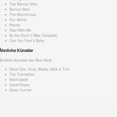
The Banner Man
Banner Man
The Bannerman
Our World
Randy
Stay With Me
By the Devil (I Was Tempted)
Can You Feel It Baby
Ähnliche Künstler
Ähnliche Künstler wie Blue Mink
Dave Dee, Dozy, Beaky, Mick & Tich
The Tremeloes
Marmalade
David Essex
Amen Corner