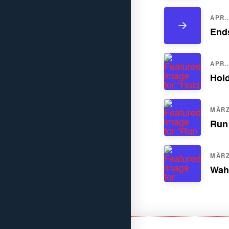
APR..
Ends
APR..
Hol
MÄRZ.
Run
MÄRZ.
Wah