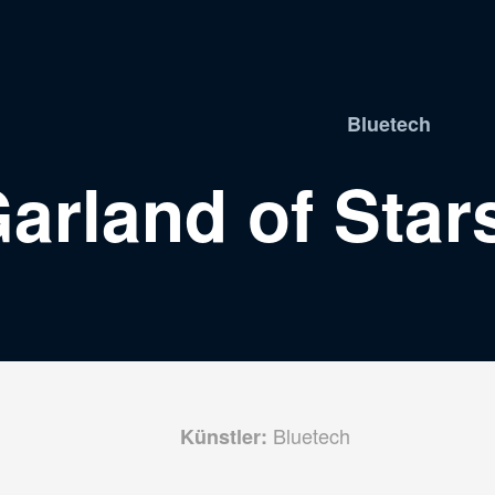
Bluetech
arland of Star
Bluetech
Künstler: