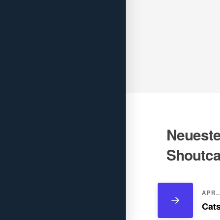
Neueste 
Shoutca
APR..
Cats