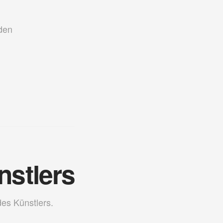
den
nstlers
des Künstlers.