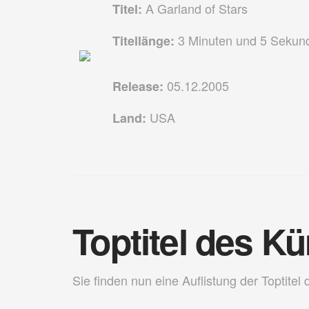
A Garland of Stars
Titel:
3 Minuten und 5 Sekun
Titellänge:
05.12.2005
Release:
USA
Land:
Toptitel des Kü
Sie finden nun eine Auflistung der Toptitel 