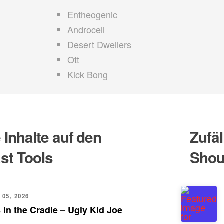
Entheogenic
Androcell
Desert Dwellers
Ott
Kick Bong
Inhalte auf den
Zufäl
st Tools
Shou
 05, 2026
 in the Cradle – Ugly Kid Joe