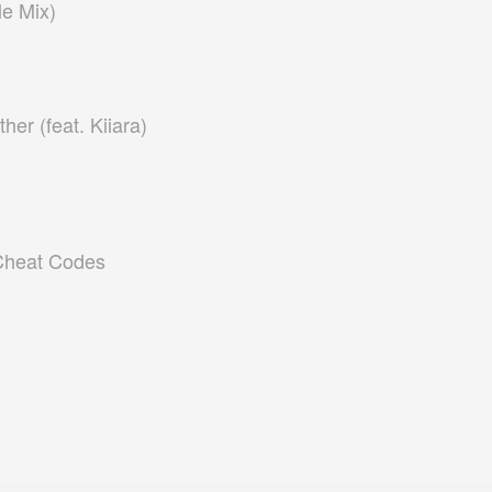
le Mix)
er (feat. Kiiara)
 Cheat Codes