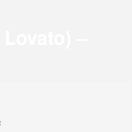
 Lovato) –
)