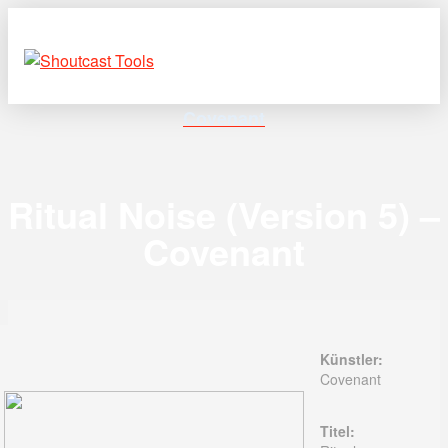
Covenant
Ritual Noise (Version 5) –
Covenant
Künstler:
Covenant
Titel: