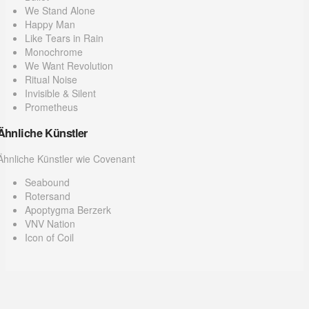
We Stand Alone
Happy Man
Like Tears in Rain
Monochrome
We Want Revolution
Ritual Noise
Invisible & Silent
Prometheus
Ähnliche Künstler
Ähnliche Künstler wie Covenant
Seabound
Rotersand
Apoptygma Berzerk
VNV Nation
Icon of Coil