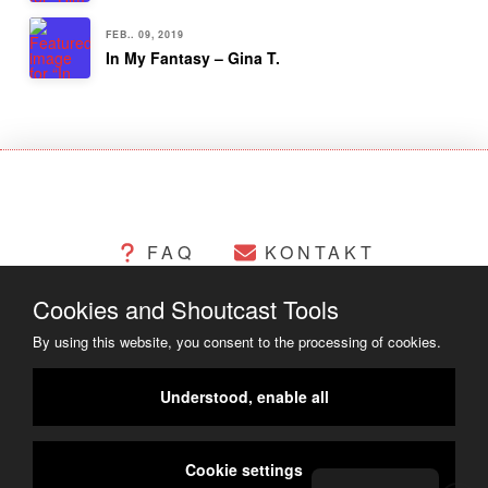
FEB.. 09, 2019
In My Fantasy – Gina T.
FAQ
KONTAKT
Cookies and Shoutcast Tools
CHANGELOG
COOKIES
By using this website, you consent to the processing of cookies.
RECHTLICHES
Understood, enable all
COPYRIGHT ©2014 - 2023
Cookie settings