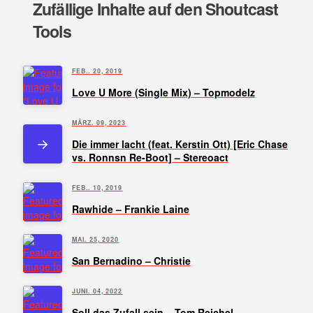
Zufällige Inhalte auf den Shoutcast
Tools
FEB.. 20, 2019
Love U More (Single Mix) – Topmodelz
MÄRZ. 09, 2023
Die immer lacht (feat. Kerstin Ott) [Eric Chase
vs. Ronnsn Re-Boot] – Stereoact
FEB.. 10, 2019
Rawhide – Frankie Laine
MAI. 25, 2020
San Bernadino – Christie
JUNI. 04, 2022
Soll das Zufall sein – Tom Reichel