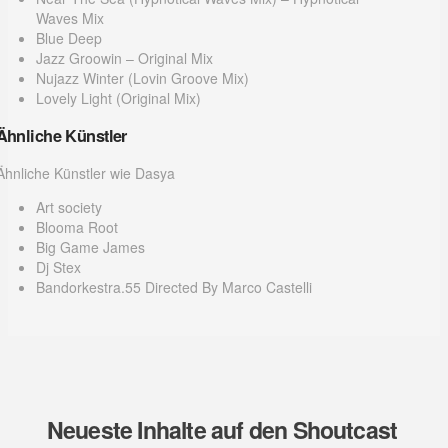
Waves Mix
Blue Deep
Jazz Groowin – Original Mix
Nujazz Winter (Lovin Groove Mix)
Lovely Light (Original Mix)
Ähnliche Künstler
Ähnliche Künstler wie Dasya
Art society
Blooma Root
Big Game James
Dj Stex
Bandorkestra.55 Directed By Marco Castelli
Neueste Inhalte auf den Shoutcast