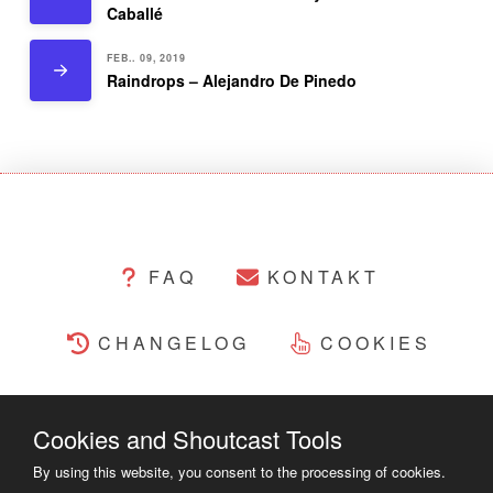
Caballé
FEB.. 09, 2019
Raindrops – Alejandro De Pinedo
FAQ
KONTAKT
CHANGELOG
COOKIES
RECHTLICHES
Cookies and Shoutcast Tools
COPYRIGHT ©2014 - 2023
By using this website, you consent to the processing of cookies.