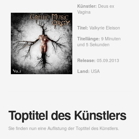
Künstler:
Deus ex
Vagina
Titel:
Valkyrie Eleison
Titellänge:
9 Minuten
und 5 Sekunden
Release:
05.09.2013
Land:
USA
Toptitel des Künstlers
Sie finden nun eine Auflistung der Toptitel des Künstlers.