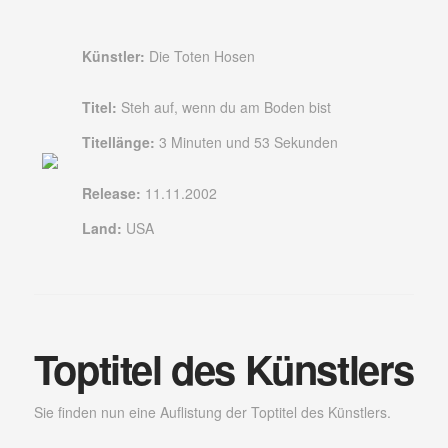
Künstler:
Die Toten Hosen
Titel:
Steh auf, wenn du am Boden bist
Titellänge:
3 Minuten und 53 Sekunden
Release:
11.11.2002
Land:
USA
Toptitel des Künstlers
Sie finden nun eine Auflistung der Toptitel des Künstlers.