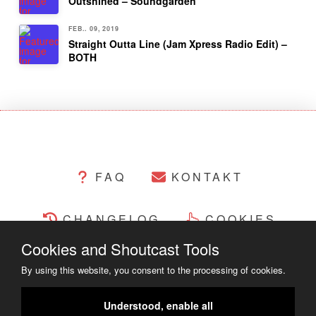
Outshined – Soundgarden
FEB.. 09, 2019
Straight Outta Line (Jam Xpress Radio Edit) –
BOTH
FAQ
KONTAKT
CHANGELOG
COOKIES
Cookies and Shoutcast Tools
RECHTLICHES
By using this website, you consent to the processing of cookies.
COPYRIGHT ©2014 - 2023
Understood, enable all