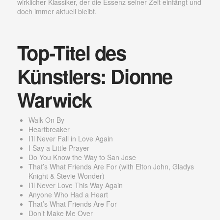
wirklicher Klassiker, der die Essenz seiner Zeit einfängt und
doch immer aktuell bleibt.
Top-Titel des
Künstlers: Dionne
Warwick
Walk On By
Heartbreaker
I’ll Never Fall in Love Again
I Say a Little Prayer
Do You Know the Way to San Jose
That’s What Friends Are For (with Elton John, Gladys
Knight & Stevie Wonder)
I’ll Never Love This Way Again
Anyone Who Had a Heart
That’s What Friends Are For
Don’t Make Me Over