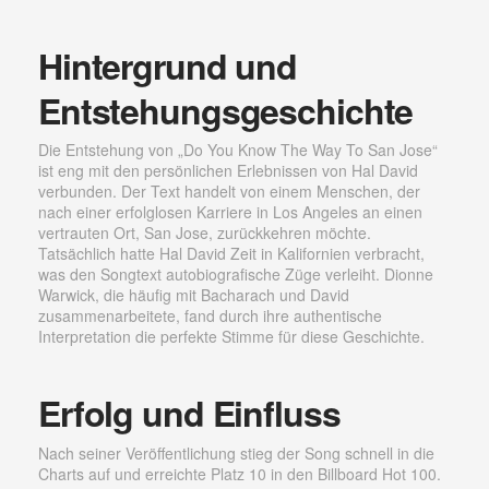
Hintergrund und
Entstehungsgeschichte
Die Entstehung von „Do You Know The Way To San Jose“
ist eng mit den persönlichen Erlebnissen von Hal David
verbunden. Der Text handelt von einem Menschen, der
nach einer erfolglosen Karriere in Los Angeles an einen
vertrauten Ort, San Jose, zurückkehren möchte.
Tatsächlich hatte Hal David Zeit in Kalifornien verbracht,
was den Songtext autobiografische Züge verleiht. Dionne
Warwick, die häufig mit Bacharach und David
zusammenarbeitete, fand durch ihre authentische
Interpretation die perfekte Stimme für diese Geschichte.
Erfolg und Einfluss
Nach seiner Veröffentlichung stieg der Song schnell in die
Charts auf und erreichte Platz 10 in den Billboard Hot 100.