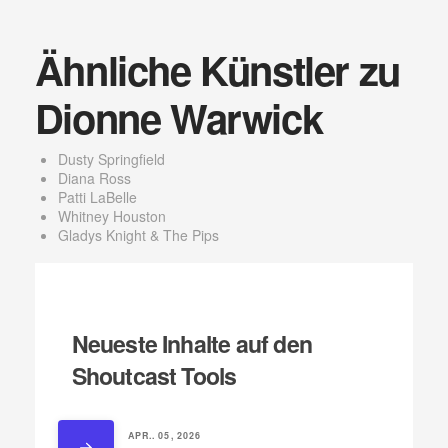
Ähnliche Künstler zu
Dionne Warwick
Dusty Springfield
Diana Ross
Patti LaBelle
Whitney Houston
Gladys Knight & The Pips
Neueste Inhalte auf den
Shoutcast Tools
APR.. 05, 2026