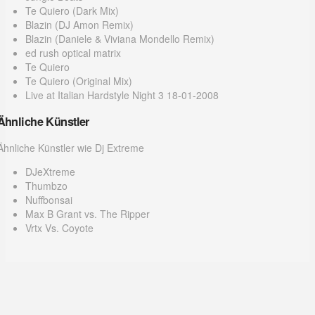
Te Quiero (Dark Mix)
Blazin (DJ Amon Remix)
Blazin (Daniele & Viviana Mondello Remix)
ed rush optical matrix
Te Quiero
Te Quiero (Original Mix)
Live at Italian Hardstyle Night 3 18-01-2008
Ähnliche Künstler
Ähnliche Künstler wie Dj Extreme
DJeXtreme
Thumbzo
Nuffbonsai
Max B Grant vs. The Ripper
Vrtx Vs. Coyote