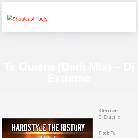
Dj Extreme
Te Quiero (Dark Mix) – Dj
Extreme
Künstler:
Dj Extreme
Titel:
Te