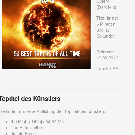
Quiero
(Dark Mix)
Titellänge:
5 Minuten
und 42
Sekunden
Release:
16.09.2016
Land:
USA
Toptitel des Künstlers
Sie finden nun eine Auflistung der Toptitel des Künstlers.
the Mighty Dillinja 94-95 Mix
The Future Vibe
Jungle Beats