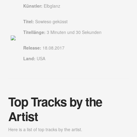
Künstler:
Elbglanz
Titel:
Sowieso geküsst
Titellänge:
3 Minuten und 30 Sekunden
Release:
18.08.2017
Land:
USA
Top Tracks by the
Artist
Here is a list of top tracks by the artist.