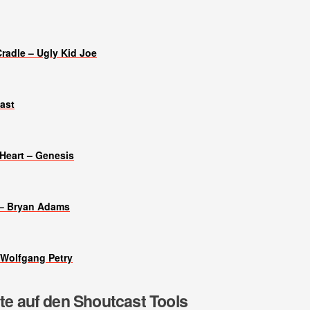
Cradle – Ugly Kid Joe
ast
Heart – Genesis
 – Bryan Adams
Wolfgang Petry
lte auf den Shoutcast Tools