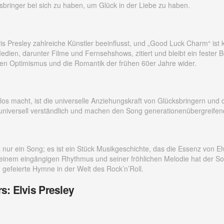
sbringer bei sich zu haben, um Glück in der Liebe zu haben.
vis Presley zahlreiche Künstler beeinflusst, und „Good Luck Charm“ is
ien, darunter Filme und Fernsehshows, zitiert und bleibt ein fester B
t den Optimismus und die Romantik der frühen 60er Jahre wider.
os macht, ist die universelle Anziehungskraft von Glücksbringern und
niversell verständlich und machen den Song generationenübergreifend
nur ein Song; es ist ein Stück Musikgeschichte, das die Essenz von Elv
 seinem eingängigen Rhythmus und seiner fröhlichen Melodie hat der S
e gefeierte Hymne in der Welt des Rock’n’Roll.
rs: Elvis Presley
e