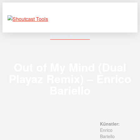
Enrico Bariello
Out of My Mind (Dual
Playaz Remix) – Enrico
Bariello
Künstler:
Enrico
Bariello