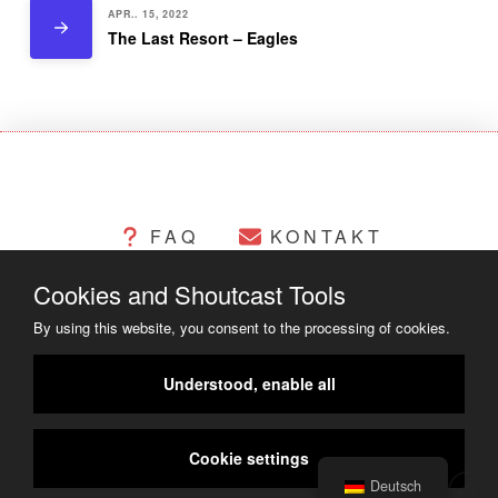
APR.. 15, 2022
The Last Resort – Eagles
FAQ
KONTAKT
Cookies and Shoutcast Tools
CHANGELOG
COOKIES
By using this website, you consent to the processing of cookies.
RECHTLICHES
Understood, enable all
COPYRIGHT ©2014 - 2023
Cookie settings
Deutsch