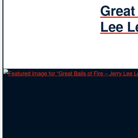
Great 
Lee L