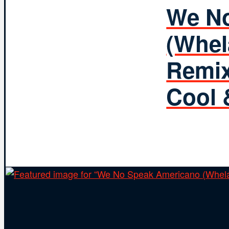
We No
(Whel
Remix
Cool