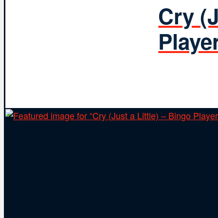
Cry (J
Playe