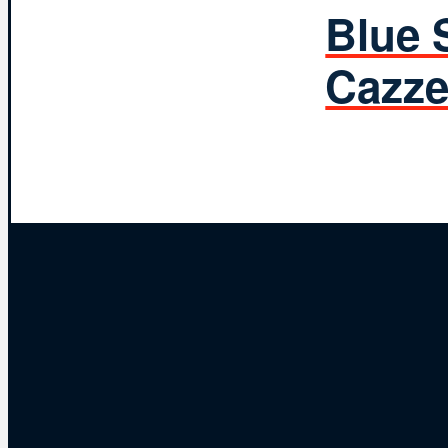
Blue S
Cazze