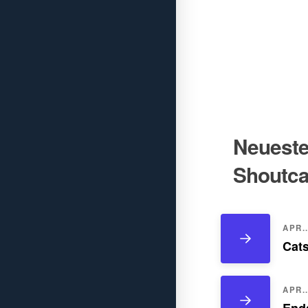
Neueste 
Shoutca
APR..
Cats
APR..