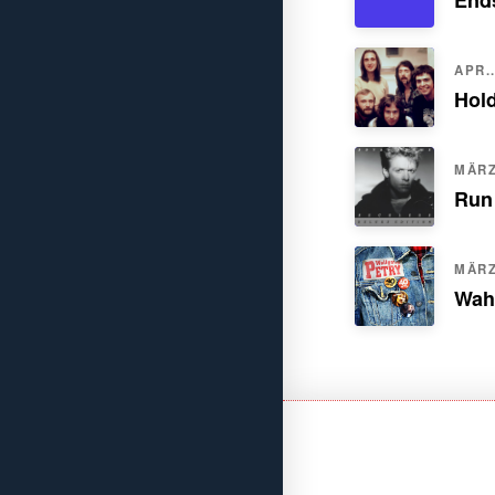
Ends
APR..
Hol
MÄRZ.
Run
MÄRZ.
Wah