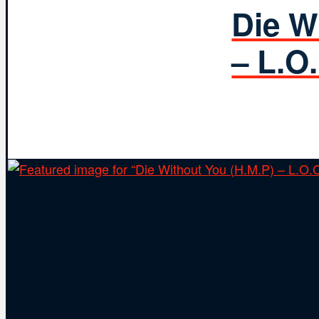
Die W
– L.O