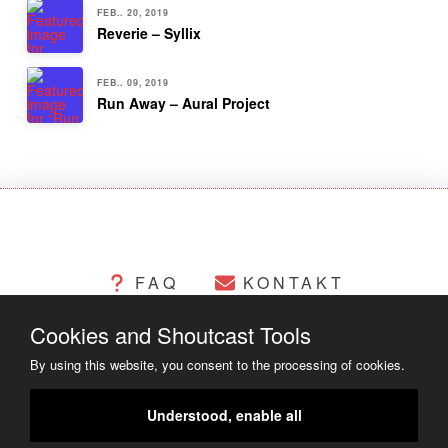
FEB.. 20, 2019
Reverie – Syllix
FEB.. 09, 2019
Run Away – Aural Project
FAQ
KONTAKT
Cookies and Shoutcast Tools
CHANGELOG
COOKIES
By using this website, you consent to the processing of cookies.
RECHTLICHES
Understood, enable all