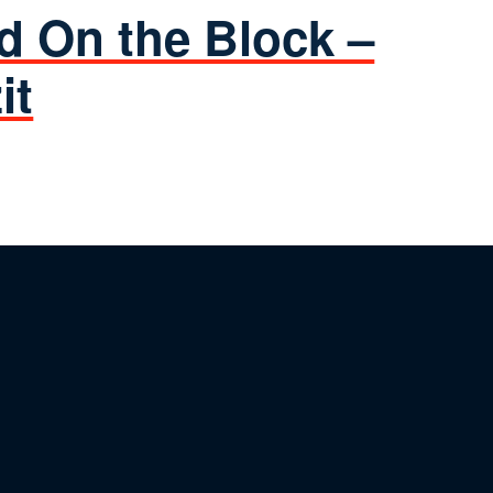
d On the Block –
it