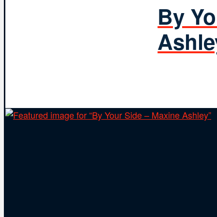
By Yo
Ashle