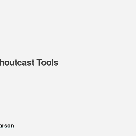
Shoutcast Tools
earson