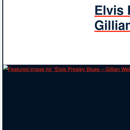
Elvis
Gilli