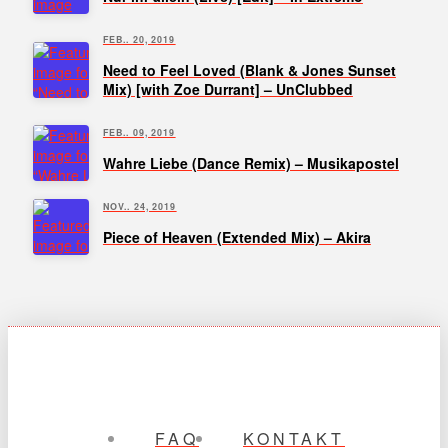
FEB.. 20, 2019
Need to Feel Loved (Blank & Jones Sunset
Mix) [with Zoe Durrant] – UnClubbed
FEB.. 09, 2019
Wahre Liebe (Dance Remix) – Musikapostel
NOV.. 24, 2019
Piece of Heaven (Extended Mix) – Akira
FAQ
KONTAKT