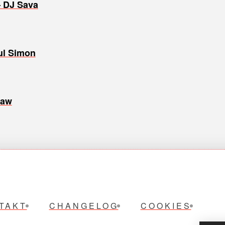
– DJ Sava
ul Simon
saw
TAKT
CHANGELOG
COOKIES