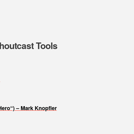
Shoutcast Tools
i
ero“) – Mark Knopfler