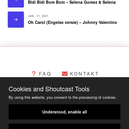
Bidi Bidi Bom Bom – Selena Gomez & Selena
JAN.. 11, 2021
Oh Carol (Engelse versie) – Johnny Valentino
FAQ
KONTAKT
Cookies and Shoutcast Tools
CHANGELOG
COOKIES
By using this website, you consent to the processing of cookies.
RECHTLICHES
Understood, enable all
COPYRIGHT ©2014 - 2023