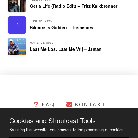
Get a Life (Radio Edit) – Fritz Kalkbrenner
JUNI. 01, 2025
Silence Is Golden – Tremeloes
MÄRZ. 22, 2022
Laat Me Los, Laat Me Vrij – Jaman
FAQ
KONTAKT
Cookies and Shoutcast Tools
CHANGELOG
COOKIES
By using this website, you consent to the processing of cookies.