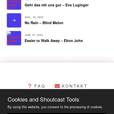
Geht das mit uns gut – Eva Luginger
AUG.. 22, 2023
No Rain – Blind Melon
JUNI. 07, 2022
Easier to Walk Away – Elton John
FAQ
KONTAKT
Cookies and Shoutcast Tools
CHANGELOG
COOKIES
By using this website, you consent to the processing of cookies.