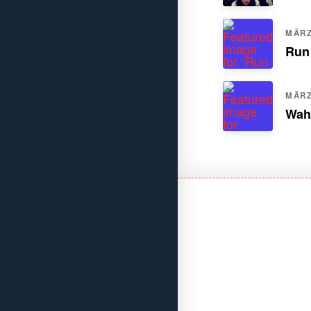
MÄRZ.
Run
MÄRZ.
Wah