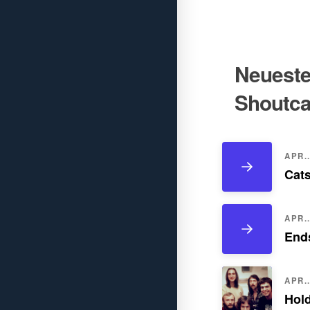
Neueste 
Shoutca
APR..
Cats
APR..
Ends
APR..
Hol