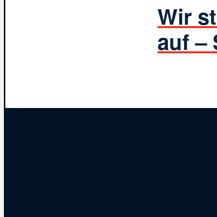
Wir s
auf –