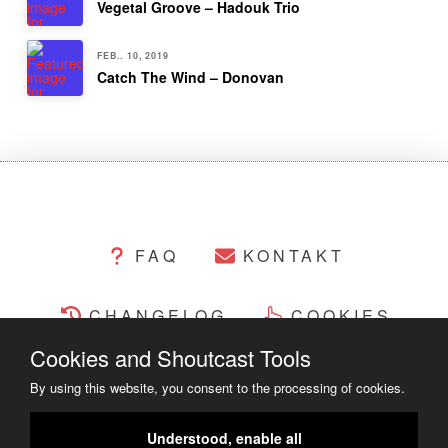
Vegetal Groove – Hadouk Trio
FEB.. 10, 2019
Catch The Wind – Donovan
FAQ
KONTAKT
CHANGELOG
COOKIES
Cookies and Shoutcast Tools
RECHTLICHES
By using this website, you consent to the processing of cookies.
COPYRIGHT ©2014 - 2023
Understood, enable all