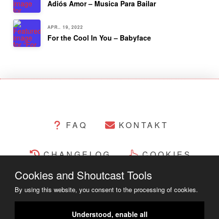
Adiós Amor – Musica Para Bailar
APR.. 19, 2022
For the Cool In You – Babyface
FAQ
KONTAKT
CHANGELOG
COOKIES
Cookies and Shoutcast Tools
RECHTLICHES
By using this website, you consent to the processing of cookies.
COPYRIGHT ©2014 - 2023
Understood, enable all