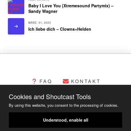
Baby I Love You (Xtremesound Partymix) –
Sandy Wagner
MÄRZ. 31, 2023
Ich liebe dich – Clowns+Helden
FAQ
KONTAKT
Cookies and Shoutcast Tools
CHANGELOG
COOKIES
By using this website, you consent to the processing of cookies.
RECHTLICHES
Understood, enable all