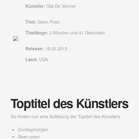
Künstler:
Gijs De Vormer
Titel:
Geen Poen
Titellänge:
2 Minuten und 41 Sekunden
Release:
18.02.2015
Land:
USA
Toptitel des Künstlers
Sie finden nun eine Auflistung der Toptitel des Künstlers.
Zondagmorgen
Geen poen