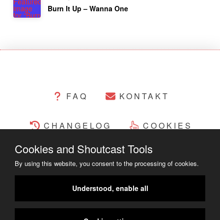
Burn It Up – Wanna One
FAQ
KONTAKT
CHANGELOG
COOKIES
Cookies and Shoutcast Tools
RECHTLICHES
By using this website, you consent to the processing of cookies.
COPYRIGHT ©2014 - 2023
Understood, enable all