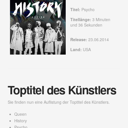
Titel:
Psycho
Titellänge:
3 Minuten
und 36 Sekunden
Release:
23.06.2014
Land:
USA
Toptitel des Künstlers
Sie finden nun eine Auflistung der Toptitel des Künstlers.
Queen
History
Psycho