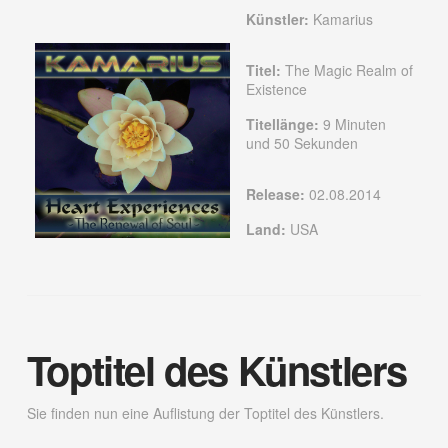
Künstler:
Kamarius
Titel:
The Magic Realm of
Existence
Titellänge:
9 Minuten
und 50 Sekunden
Release:
02.08.2014
Land:
USA
Toptitel des Künstlers
Sie finden nun eine Auflistung der Toptitel des Künstlers.