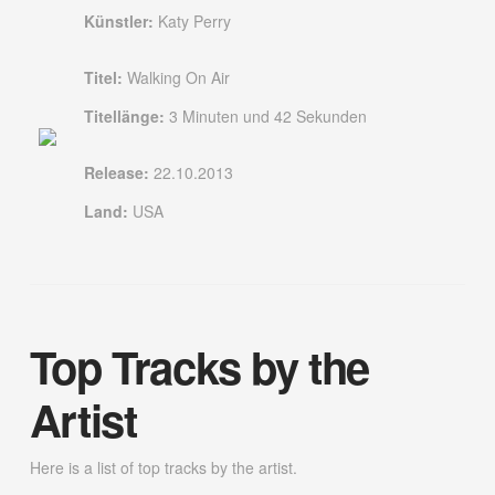
Künstler:
Katy Perry
Titel:
Walking On Air
Titellänge:
3 Minuten und 42 Sekunden
Release:
22.10.2013
Land:
USA
Top Tracks by the
Artist
Here is a list of top tracks by the artist.