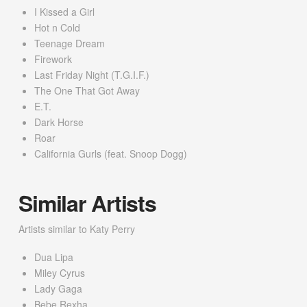
I Kissed a Girl
Hot n Cold
Teenage Dream
Firework
Last Friday Night (T.G.I.F.)
The One That Got Away
E.T.
Dark Horse
Roar
California Gurls (feat. Snoop Dogg)
Similar Artists
Artists similar to Katy Perry
Dua Lipa
Miley Cyrus
Lady Gaga
Bebe Rexha