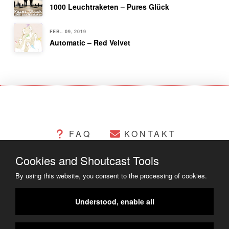
1000 Leuchtraketen – Pures Glück
FEB.. 09, 2019
Automatic – Red Velvet
FAQ
KONTAKT
Cookies and Shoutcast Tools
CHANGELOG
COOKIES
By using this website, you consent to the processing of cookies.
RECHTLICHES
Understood, enable all
COPYRIGHT ©2014 - 2023